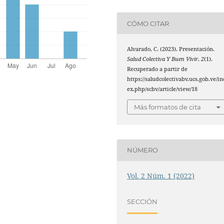
CÓMO CITAR
Alvarado, C. (2023). Presentación.
Salud Colectiva Y Buen Vivir
,
2
(1).
Recuperado a partir de
https://saludcolectivabv.ucs.gob.ve/in
ex.php/scbv/article/view/18
Más formatos de cita
NÚMERO
Vol. 2 Núm. 1 (2022)
SECCIÓN