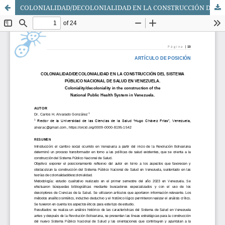
COLONIALIDAD/DECOLONIALIDAD EN LA CONSTRUCCIÓN DEL SISTEMA PÚBLICO NACIONAL DE SALUD EN VENEZUELA